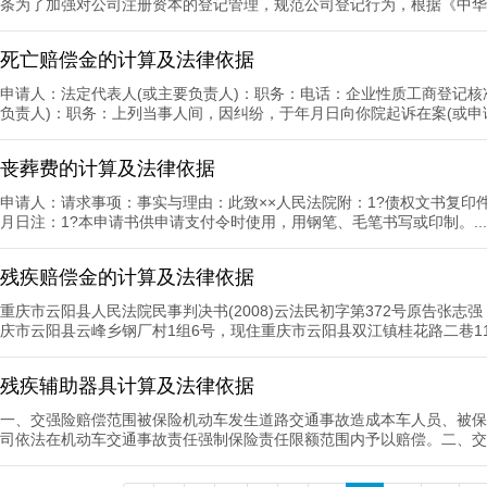
条为了加强对公司注册资本的登记管理，规范公司登记行为，根据《中华人
死亡赔偿金的计算及法律依据
申请人：法定代表人(或主要负责人)：职务：电话：企业性质工商登记核
负责人)：职务：上列当事人间，因纠纷，于年月日向你院起诉在案(或申请
丧葬费的计算及法律依据
申请人：请求事项：事实与理由：此致××人民法院附：1?债权文书复印件件
月日注：1?本申请书供申请支付令时使用，用钢笔、毛笔书写或印制。...
残疾赔偿金的计算及法律依据
重庆市云阳县人民法院民事判决书(2008)云法民初字第372号原告张志强
庆市云阳县云峰乡钢厂村1组6号，现住重庆市云阳县双江镇桂花路二巷11号
残疾辅助器具计算及法律依据
一、交强险赔偿范围被保险机动车发生道路交通事故造成本车人员、被保
司依法在机动车交通事故责任强制保险责任限额范围内予以赔偿。二、交强险