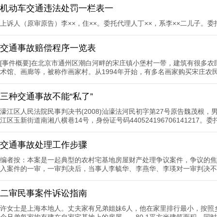
机动车交通违法处罚一栏表一
上诉人（原审原告）李××，住××。委托代理人丁××，系李××二儿子。委托代
交通事故赔偿程序一览表
[事件概要]在北京市通州区潮白河畔的宋庄镇小堡村一带，建筑有很多
术馆、画廊等，被称作画家村。从1994年开始，有多名画家购买宋庄农民的
三种交通事故不能“私了”
濠江区人民法院民事判决书(2008)汕濠法河民初字第27号原告魏茂根，男
江区玉新街道南湘八横巷14号，身份证号码440524196706141217。委托
交通事故处理工作步骤
编者按：本案是一起典型的农村宅基地房屋财产处理争议案件，争议的焦
入案件的一审，一审判决后，当事人李毓华、李燕华、李瑛对一审判决不服
二审民事案件诉讼指南
许女士是上海本地人。丈夫家有兄弟姐妹6人，他在家里排行最小，按照
个兄弟每家均有建在自家宅基地上的房屋——80.1平方米建筑面积。同时兄